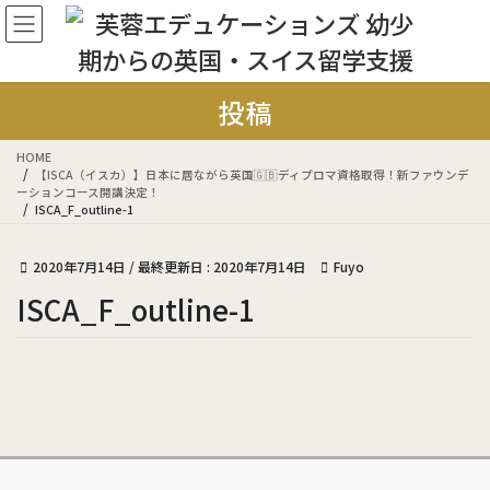
コ
ナ
ン
ビ
テ
ゲ
ン
ー
ツ
シ
投稿
に
ョ
移
ン
HOME
動
に
【ISCA（イスカ）】日本に居ながら英国🇬🇧ディプロマ資格取得！新ファウンデ
移
ーションコース開講決定！
ISCA_F_outline-1
動
2020年7月14日
/ 最終更新日 :
2020年7月14日
Fuyo
ISCA_F_outline-1