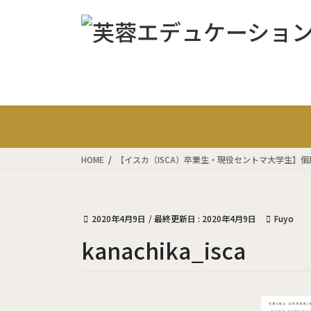
コ
ナ
ン
ビ
テ
ゲ
ン
ー
ツ
シ
に
ョ
移
ン
動
に
移
動
HOME
【イスカ（ISCA）卒業生・現役セントマ大学生】
2020年4月9日
/ 最終更新日 :
2020年4月9日
Fuyo
kanachika_isca