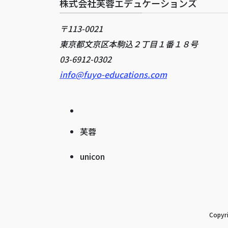
株式会社芙蓉エデュケーションズ
〒113-0021
東京都文京区本駒込２丁目１番１８号
03-6912-0302
info@fuyo-educations.com
芙蓉
unicon
Copy