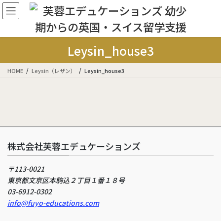
コ
ナ
ン
ビ
テ
ゲ
ン
ー
ツ
シ
Leysin_house3
に
ョ
移
ン
HOME
Leysin（レザン）
Leysin_house3
動
に
移
動
株式会社芙蓉エデュケーションズ
〒113-0021
東京都文京区本駒込２丁目１番１８号
03-6912-0302
info@fuyo-educations.com