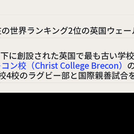
イギリス
マレーシア
の世界ランキング2位の英国ウェー
令の下に創設された英国で最も古い学
Christ College Brecon）
校4校のラグビー部と国際親善試合