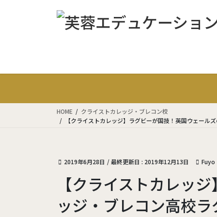
コ
ナ
ン
ビ
テ
ゲ
ン
ー
ツ
シ
に
ョ
移
ン
動
に
移
動
HOME
クライストカレッジ・ブレコン校
【クライストカレッジ】ラグビーが国技！英国ウェールズ
2019年6月28日
/ 最終更新日 :
2019年12月13日
Fuyo
【クライストカレッジ
ッジ・ブレコン高校ラ