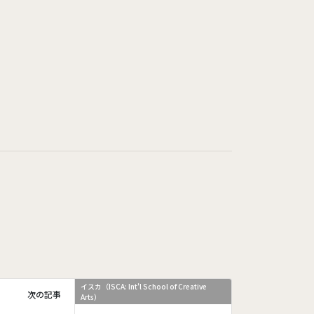
イスカ（ISCA: Int'l School of Creative
次の記事
Arts）