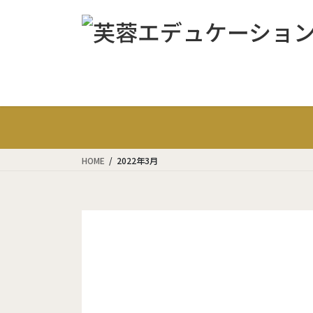
コ
ナ
ン
ビ
テ
ゲ
ン
ー
ツ
シ
に
ョ
移
ン
動
に
移
動
HOME
2022年3月