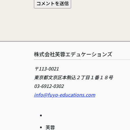
株式会社芙蓉エデュケーションズ
〒113-0021
東京都文京区本駒込２丁目１番１８号
03-6912-0302
info@fuyo-educations.com
芙蓉