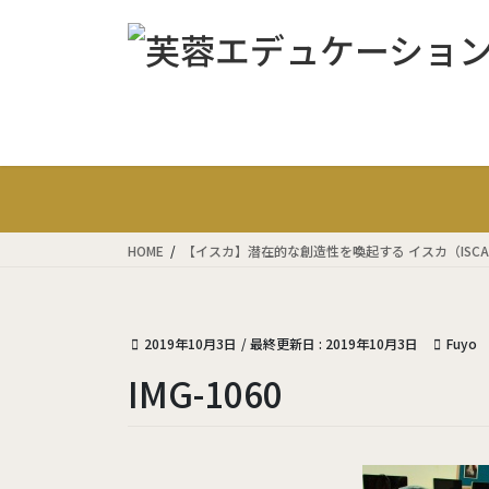
コ
ナ
ン
ビ
テ
ゲ
ン
ー
ツ
シ
に
ョ
移
ン
動
に
移
動
HOME
【イスカ】潜在的な創造性を喚起する イスカ（ISCA: Int
2019年10月3日
/ 最終更新日 :
2019年10月3日
Fuyo
IMG-1060