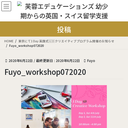
コ
ナ
ン
ビ
テ
ゲ
ン
ー
ツ
シ
投稿
に
ョ
移
ン
HOME
東京にて1 Day 英国式🇬🇧クリエイティブプログラム開催のお知らせ
動
に
Fuyo_workshop072020
移
動
2020年6月22日
/ 最終更新日 :
2020年6月22日
Fuyo
Fuyo_workshop072020