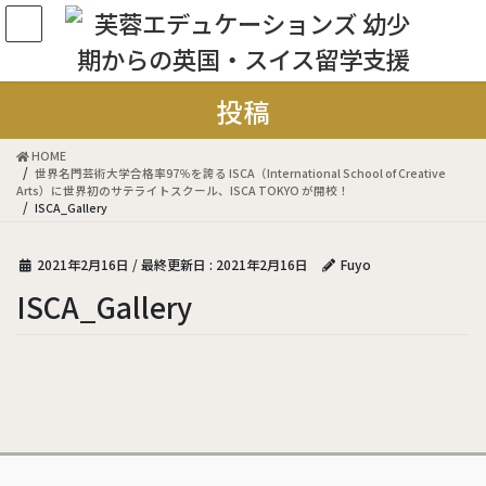
コ
ナ
ン
ビ
テ
ゲ
ン
ー
ツ
シ
投稿
に
ョ
移
ン
HOME
動
に
世界名⾨芸術⼤学合格率97％を誇る ISCA（International School of Creative
移
Arts）に世界初のサテライトスクール、ISCA TOKYO が開校！
ISCA_Gallery
動
2021年2月16日
/ 最終更新日 :
2021年2月16日
Fuyo
ISCA_Gallery