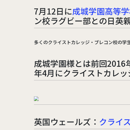
7月12日に
成城学園高等学
ン校ラグビー部との日英
多くのクライストカレッジ・ブレコン校の学
成城学園様とは前回201
年4月にクライストカレ
英国ウェールズ：
クライ