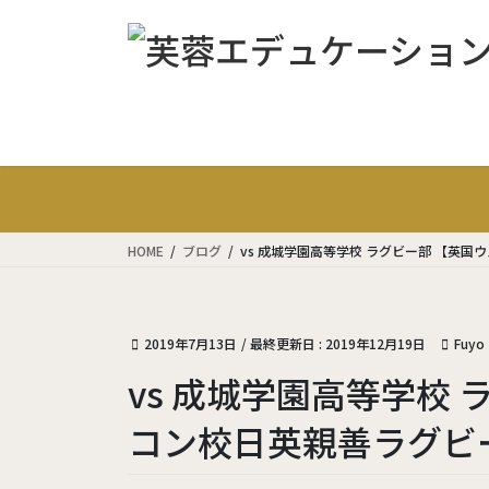
コ
ナ
ン
ビ
テ
ゲ
ン
ー
ツ
シ
に
ョ
移
ン
動
に
移
動
HOME
ブログ
vs 成城学園高等学校 ラグビー部 【英国
2019年7月13日
/ 最終更新日 :
2019年12月19日
Fuyo
vs 成城学園高等学校
コン校日英親善ラグビー