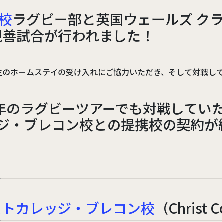
イギリス
マレーシア
校
ラグビー部と英国ウェールズ ク
親善試合が行われました！
生のホームステイの受け入れにご協力いただき、そして対戦し
6年のラグビーツアーでも対戦していた
ッジ・ブレコン校との提携校の契約が
ストカレッジ・ブレコン校
（Christ 