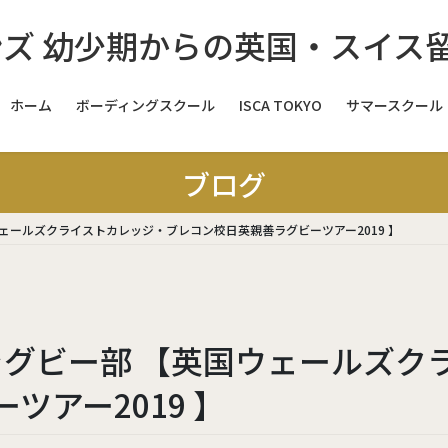
ホーム
ボーディングスクール
ISCA TOKYO
サマースクール
スイス
ブログ
スイス
ウェールズクライストカレッジ・ブレコン校日英親善ラグビーツアー2019 】
スイス
イギリス
イ
 ラグビー部 【英国ウェールズ
イギリス
ツアー2019 】
イギリス
イギリス