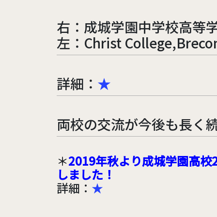
右：成城学園中学校高等学校
左：Christ College,Brec
詳細：
★
両校の交流が今後も長く
＊
2019年秋より成城学園高
しました！
詳細：
★